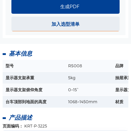
生成PDF
ABS 小篮子-340*213*149mm 规格
加入选型清单
尺寸：340*213*149mm
材质：ABS
工艺：注塑
详情+
基本信息
探头杯架 规格
型号
RS008
品牌
尺寸：上孔-60mm、下孔-孔1:20mm
孔2:32mm
显示器支架承重
5kg
抽屉承
深度 ：60mm
详情+
材质：ABS
显示器支架俯仰角度
0~15°
显示器
台车顶部到地面的高度
1068~1450mm
材质
无线超声探头杯架 规格
内孔：φ27mm
产品描述
深度 ：80mm
材质：ABS、硅胶
页面编码：
KRT-P-3225
详情+