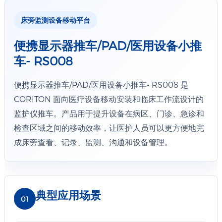
床旁监测设备移动平台
平板夹紧伸缩架 规格
尺寸：长294~377（11~15寸）
便携显示器推车/PAD/医用设备小推
钥匙自锁，防盗
车- RS008
详情+
便携显示器推车/PAD/医用设备小推车- RS008 是
CORITON 面向医疗设备移动安装和临床工作流设计的
平板防盗盒 规格
监护仪推车。产品用于提升设备在病区、门诊、急诊和
适配尺寸：9.7寸/10.2寸/11寸
材质：铝合金
检查区域之间的移动效率，让医护人员可以更方便地完
锁定方式:按压锁定
成床旁查看、记录、监测、沟通和设备管理。
详情+
典型应用场景
01