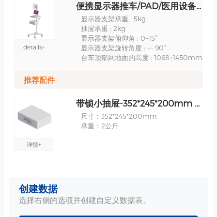
便携显示器推车/PAD/医用设备小推车- RS008 规格
显示器支架承重 : 5kg
抽屉承重 : 2kg
显示器支架俯仰角 : 0~15°
details+
显示器支架旋转角度 : +- 90°
台车顶部到地面的高度 : 1068~1450mm
推荐配件
带锁小抽屉-352*245*200mm 规格
尺寸：352*245*200mm
承重：2公斤
详情+
ABS桌面-430*400mm 规格
创建数据
包含定位垫，
材质：ABS一体成型
选择右侧的选项并创建自定义数据表。
外围尺寸：430*400mm,
详情+
实际使用尺寸: 343*379mm