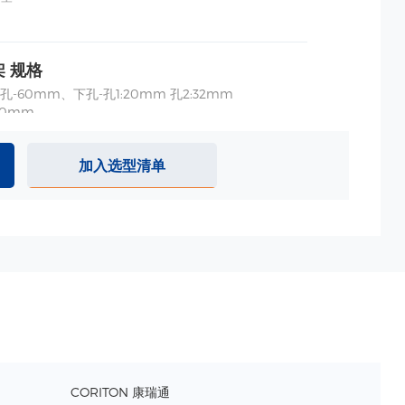
 规格
-60mm、下孔-孔1:20mm 孔2:32mm
60mm
BS
加入选型清单
声探头杯架 规格
27mm
80mm
BS、硅胶
紧伸缩架 规格
94~377（11~15寸）
，防盗
CORITON 康瑞通