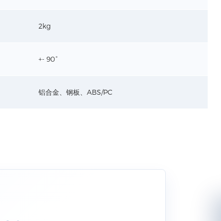
2kg
盒 规格
.7寸/10.2寸/11寸
合金
+- 90°
:按压锁定
铝合金、钢板、ABS/PC
缆臂-2 规格
合金、ABS/PC
面阳极氧化-银色