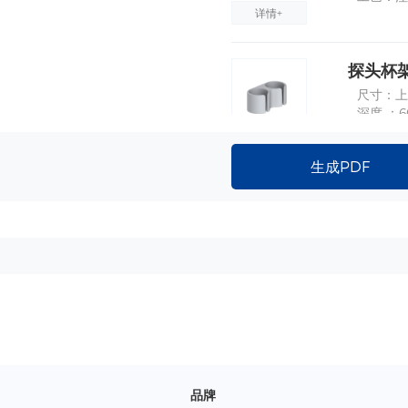
详情+
探头杯架
尺寸：上孔
深度 ：
材质：A
详情+
生成PDF
无线超
内孔：φ
深度 ：
材质：A
详情+
平板夹
尺寸：长2
钥匙自锁
品牌