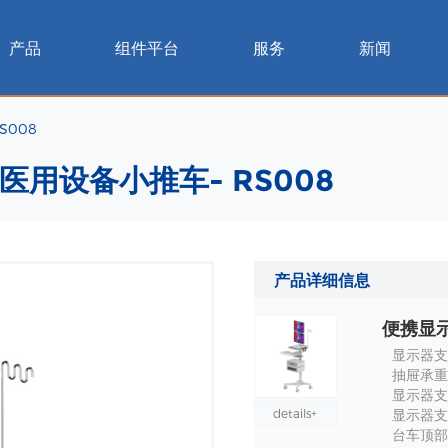
产品
组件平台
服务
新闻
S008
医用设备小推车- RS008
产品详细信息
显示器支架
抽屉承重 :
显示器支架
details+
显示器支架
台车顶部到