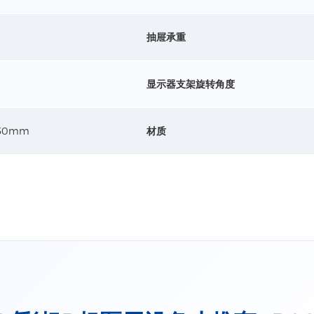
详情+
抽屉承重
平板防盗
适配尺寸：9
显示器支架旋转角度
材质：铝
锁定方式
详情+
450mm
材质
心电图电
材质：铝
工艺：表
详情+