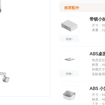
推荐配件
带锁小抽屉
尺寸：35
承重：2
详情+
ABS桌面
包含定位
材质：A
外围尺寸：
详情+
实际使用尺
ABS 小
尺寸：340
材质：A
工艺：注