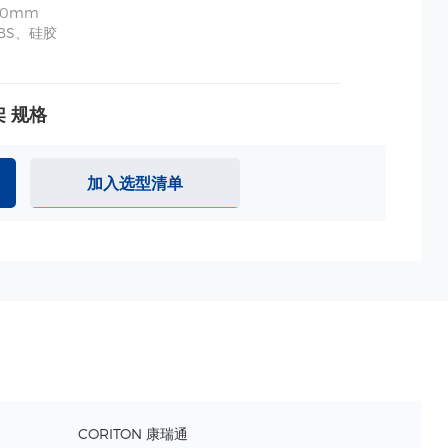
80mm
BS、硅胶
 规格
-60mm、下孔-孔1:20mm 孔2:32mm
60mm
BS
加入选型清单
器-排插收纳 规格
器-排插收纳2 规格
CORITON 康瑞通