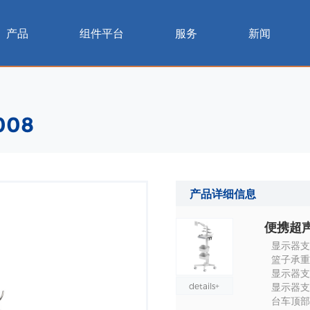
产品
组件平台
服务
新闻
08
产品详细信息
便携超声
显示器支架
篮子承重 :
显示器支架
details+
显示器支架
台车顶部到