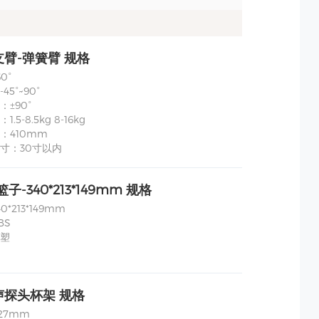
臂-弹簧臂 规格
0°
5°~90°
±90°
.5-8.5kg 8-16kg
：410mm
寸：30寸以内
篮子-340*213*149mm 规格
*213*149mm
BS
塑
声探头杯架 规格
27mm