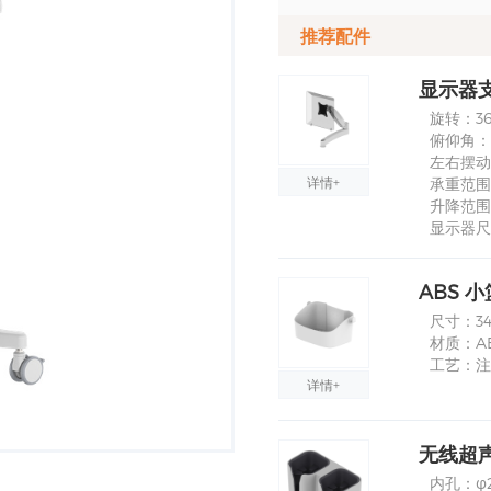
推荐配件
显示器支
旋转：36
俯仰角：-4
左右摆动：
详情+
承重范围：1
升降范围
显示器尺
ABS 小
尺寸：340
材质：A
工艺：注
详情+
无线超
内孔：φ