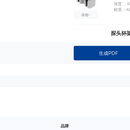
深度 ：
材质：A
详情+
探头杯架
尺寸：上孔
深度 ：
材质：A
生成PDF
详情+
电源适配
详情+
电源适配
品牌