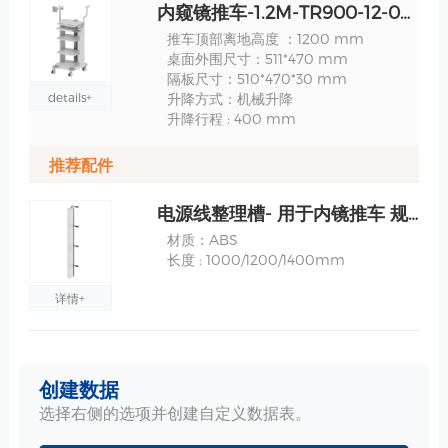
内窥镜推车-1.2M-TR900-12-021 规格
推车顶部离地高度 ：1200 mm
桌面外围尺寸：511*470 mm
隔板尺寸：510*470*30 mm
details+
升降方式：机械升降
升降行程 : 400 mm
推荐配件
电源线整理槽- 用于内镜推车 规格
材质：ABS
长度 : 1000/1200/1400mm
详情+
监护仪/显示器安装-双关节旋转支臂-WM500-08511 规格
创建数据
水平旋转角度：+ - 90°
垂直旋转角度：0~ -25° or 0~ -120°
选择右侧的选项并创建自定义数据表。
支臂整体承重 ：30kg
详情+
上机板承重：15kg