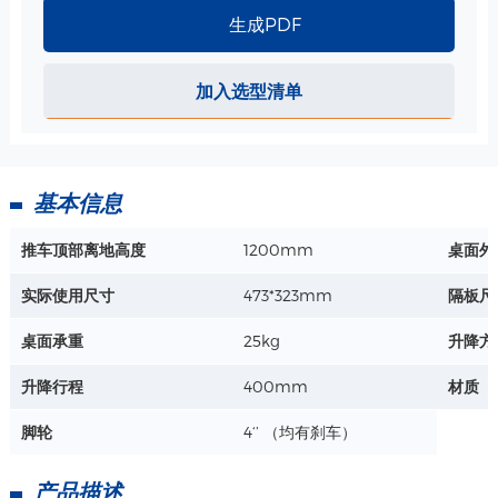
生成PDF
监护仪/显示器安装-旋转支臂-WM500-08493 规格
加入选型清单
水平旋转角度：+ - 90°
垂直旋转角度：0~ -25° or 0~ -120°
支臂整体承重 ：30kg
详情+
上机板承重：15kg
基本信息
软镜支架探头支撑架 规格
推车顶部离地高度
1200mm
桌面外
圆孔1-直径：29.6mm
圆孔2-直径：38.6mm
实际使用尺寸
473*323mm
隔板尺
曲杆高度：500mm
详情+
桌面承重
25kg
升降方
升降行程
400mm
材质
脚轮
4‘’ （均有刹车）
产品描述