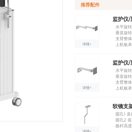
推荐配件
水平旋转角
垂直旋转角度
支臂整体
详情+
上机板承
监护仪/
水平旋转角
垂直旋转角度
支臂整体
详情+
上机板承
软镜支
圆孔1-直
圆孔2-直
曲杆高度
详情+