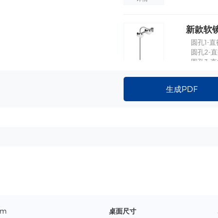
新款软镜
圆孔1-直
圆孔2-
圆孔3-直
详情+
曲杆高度
生成PDF
mm
桌面尺寸