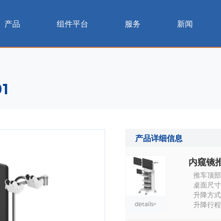
产品
组件平台
服务
新闻
1
产品详细信息
内窥镜推车
推车顶部
桌面尺寸：
升降方式
details+
升降行程 