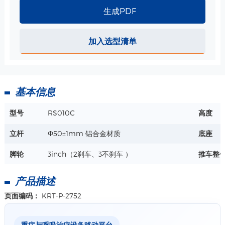
生成PDF
大把手-装呼吸机 规格
加入选型清单
装在TR700款呼吸机推车上
详情+
基本信息
医用铁篮子/ 白色烤漆 325*215*143mm 规格
型号
RS010C
高度
尺寸：325*215*143mm
材质：环保铁
立杆
Ф50±1mm 铝合金材质
底座
工艺：烤漆-医疗白
详情+
脚轮
3inch（2刹车、3不刹车 ）
推车整
产品描述
页面编码：
KRT-P-2752
重症与呼吸治疗设备移动平台