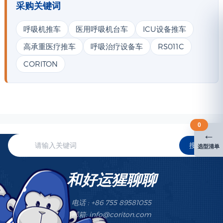
采购关键词
呼吸机推车
医用呼吸机台车
ICU设备推车
高承重医疗推车
呼吸治疗设备车
RS011C
CORITON
0
←
搜索
选型清单
和好运猩聊聊
电话 : +86 755 89581055
邮箱: info@coriton.com