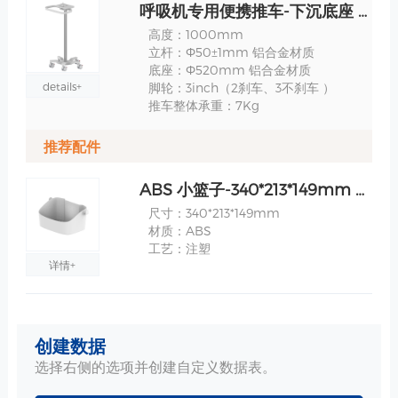
呼吸机专用便携推车-下沉底座 白色 RS011C 规格
高度：1000mm
立杆：Ф50±1mm 铝合金材质
底座：Ф520mm 铝合金材质
details+
脚轮：3inch（2刹车、3不刹车 ）
推车整体承重：7Kg
推荐配件
ABS 小篮子-340*213*149mm 规格
尺寸：340*213*149mm
材质：ABS
工艺：注塑
详情+
大把手-装呼吸机-A014-10772 规格
创建数据
装在TR700款呼吸机推车上
选择右侧的选项并创建自定义数据表。
详情+