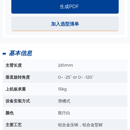
详情+
生成PDF
电缆线收纳金属勾 规格
加入选型清单
用于收纳电缆线，配合支架、推车使用
详情+
基本信息
支臂长度
281mm
垂直旋转角度
0~ -25° or 0~ -120°
上机板承重
15kg
设备安装方式
滑槽式
颜色
医疗白
主要工艺
铝合金压铸，铝合金型材