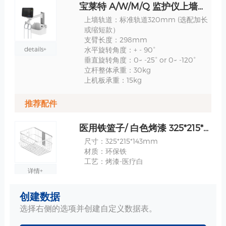
宝莱特 A/W/M/Q 监护仪上墙支架- WM001E-08428 规格
上墙轨道：标准轨道320mm (选配加长
或缩短款）
支臂长度：298mm
details+
水平旋转角度：+ - 90°
垂直旋转角度：0~ -25° or 0~ -120°
立杆整体承重：30kg
上机板承重：15kg
推荐配件
医用铁篮子/ 白色烤漆 325*215*143mm 规格
尺寸：325*215*143mm
材质：环保铁
工艺：烤漆-医疗白
详情+
创建数据
医用铁篮子/白色 烤漆 285*158*148mm 规格
选择右侧的选项并创建自定义数据表。