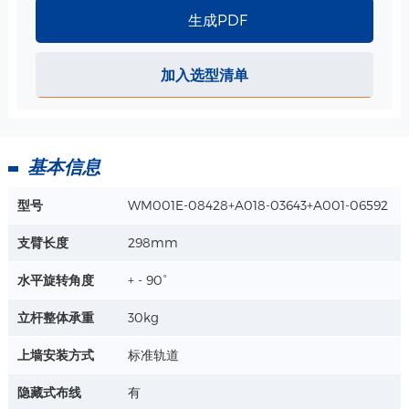
生成PDF
详情+
加入选型清单
ABS 小篮子-340*213*149mm 规格
尺寸：340*213*149mm
材质：ABS
工艺：注塑
基本信息
详情+
型号
WM001E-08428+A018-03643+A001-06592
挂线勾 用于AR105支臂 规格
支臂长度
298mm
材质：ABS
用于呼吸机支臂管路整理或电缆整理
水平旋转角度
+ - 90°
适用于圆管型材，孔直径：16mm
详情+
立杆整体承重
30kg
上墙安装方式
标准轨道
挂线勾 用于AR102支臂 规格
材质：ABS
隐藏式布线
有
用于呼吸机支臂管路整理或电缆整理