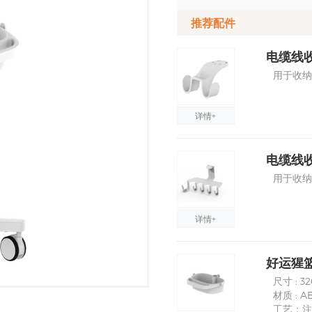
推荐配件
电缆线
用于收纳
详情+
电缆线
用于收纳
详情+
好运猩篮子
尺寸 : 3
材质 :
工艺：注