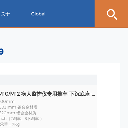
关于
Global
9
宝莱特 M10/M12 病人监护仪专用推车-下沉底座-RS011C-09439 规格
000mm
50±1mm 铝合金材质
520mm 铝合金材质
nch（2刹车、3不刹车 ）
承重：7Kg