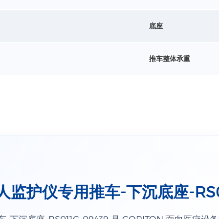
底座
推车整体承重
病人监护仪专用推车-下沉底座-RS01
车-下沉底座-RS011C-09439 是 CORITON 面向医