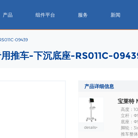
产品
组件平台
服务
新闻
11C-09439
用推车-下沉底座-RS011C-0943
产品详细信息
高度：1
立杆：Ф
底座：Ф
details+
脚轮：3i
推车整体