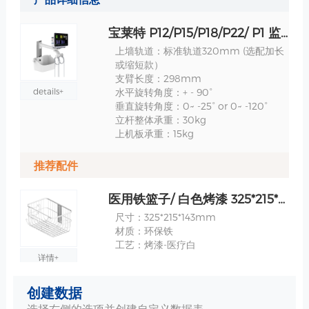
宝莱特 P12/P15/P18/P22/ P1 监护仪上墙支架- WM001E-08428 规格
上墙轨道：标准轨道320mm (选配加长
或缩短款）
支臂长度：298mm
details+
水平旋转角度：+ - 90°
垂直旋转角度：0~ -25° or 0~ -120°
立杆整体承重：30kg
上机板承重：15kg
推荐配件
医用铁篮子/ 白色烤漆 325*215*143mm 规格
尺寸：325*215*143mm
材质：环保铁
工艺：烤漆-医疗白
详情+
创建数据
医用铁篮子/白色 烤漆 285*158*148mm 规格
选择右侧的选项并创建自定义数据表。