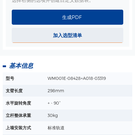
生成PDF
详情+
加入选型清单
ABS 小篮子-340*213*149mm 规格
尺寸：340*213*149mm
材质：ABS
工艺：注塑
基本信息
详情+
型号
WM001E-08428+A018-03319
挂线勾 用于AR105支臂 规格
支臂长度
298mm
材质：ABS
用于呼吸机支臂管路整理或电缆整理
水平旋转角度
+ - 90°
适用于圆管型材，孔直径：16mm
详情+
立杆整体承重
30kg
上墙安装方式
标准轨道
挂线勾 用于AR102支臂 规格