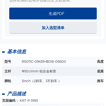
详情+
生成PDF
好运猩篮子-ABS把手一体-320*210*100mm 规格
加入选型清单
尺寸 : 320*210*100 mm
材质 : ABS、抗菌。耐用，易清洗
工艺：注塑成型
详情+
功能 : 自带把手，背部绕线器，左右挂钩
各一个
基本信息
型号
RS011C-09439+B018-05600
高度
立杆
Ф50±1mm 铝合金材质
底座
脚轮
3inch（2刹车、3不刹车 ）
推车
产品描述
页面编码：
KRT-P-3993