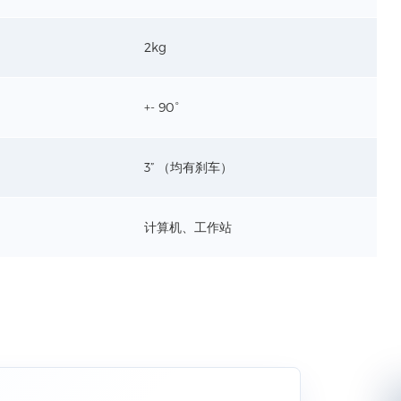
2kg
+- 90°
3” （均有刹车）
计算机、工作站