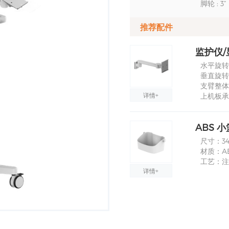
脚轮 : 
推荐配件
监护仪/
水平旋转角
垂直旋转角度
支臂整体
详情+
上机板承
ABS 小
尺寸：340
材质：A
工艺：注
详情+