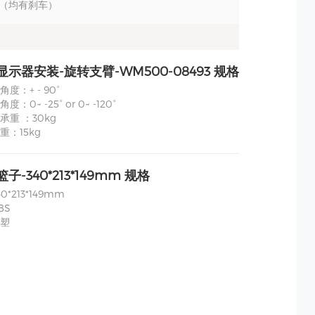
3” （均有刹车）
显示器安装-旋转支臂-WM500-08493 规格
度：+ - 90°
：0~ -25° or 0~ -120°
承重 ：30kg
重：15kg
篮子-340*213*149mm 规格
*213*149mm
BS
塑