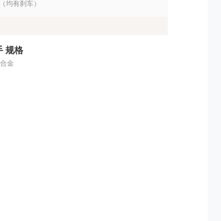
3” （均有刹车）
 规格
合金