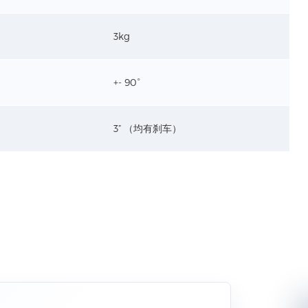
3kg
+- 90°
3” （均有刹车）