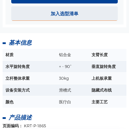
迈瑞 IPM/IMEC/UMEC 监护仪-支架安装板 规格
材质：ABS/铝合金
加入选型清单
详情+
基本信息
GE/北京宜安麻醉机转接配件-C.W.B.124-04 规格
适用于 GE Ohmeda 9100
材质
铝合金
支臂长度
适用于 AEOMMED Aeon 7500A
水平旋转角度
+ - 90°
垂直旋转角度
详情+
立杆整体承重
30kg
上机板承重
设备安装方式
滑槽式
隐藏式布线
颜色
医疗白
主要工艺
产品描述
页面编码：
KRT-P-1865