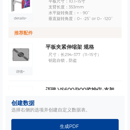
平板尺寸：10.1~15寸
支臂长度：353mm
水平旋转角度：+ - 90°
details+
垂直旋转角度：0~ -25° or 0~ -120°
推荐配件
平板夹紧伸缩架 规格
尺寸：长294~377（11~15寸）
钥匙自锁，防盗
详情+
迈瑞 VS600/900监护仪-支架安装板 规格
材质：ABS/铝合金
创建数据
选择右侧的选项并创建自定义数据表。
详情+
生成PDF