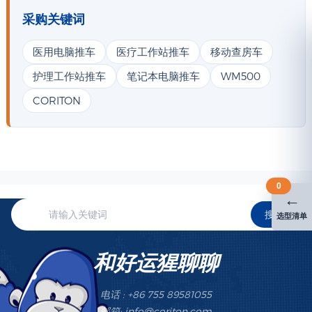
采购关键词
医用电脑推车
医疗工作站推车
移动查房车
护理工作站推车
笔记本电脑推车
WM500
CORITON
0
←
搜索
选型清单
和好运猩聊聊
电话 : +86 755 89581055
邮箱: info@coriton.com