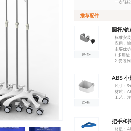
一次轻松
推荐配件
圆杆/轨
标准安装尺
应用：输
主要优势
详情+
1-多用
2-安装
ABS 小
尺寸：340
材质：A
工艺：注
详情+
把手和托
材质：A