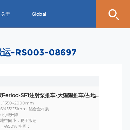
关于
Global
-RS003-08697
徐州永康Period-SP1注射泵推车-大猩猩推车/占地空间小/容易搬运-RS003-08697 规格
: 1550~2000mm
6*453*231mm, 铝合金材质
: 机械升降
地空间小，易于搬运
，省50% 空间；