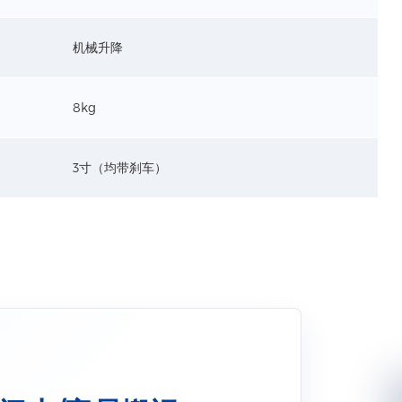
机械升降
8kg
3寸（均带刹车）