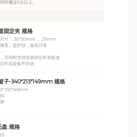
同时搬运5台以上。
道固定夹 规格
寸 ：30*30mm ， 25mm
液泵，监护仪，血压计等
：
途， 可同时支持安装到立杆和轨道
到立杆后设备不转动
篮子-340*213*149mm 规格
*213*149mm
BS
塑
盘 规格
BS