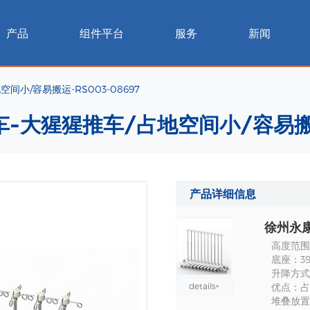
产品
组件平台
服务
新闻
空间小/容易搬运-RS003-08697
推车-大猩猩推车/占地空间小/容易搬运
产品详细信息
高度范围 
底座：39
升降方式
details+
优点：占
堆叠放置