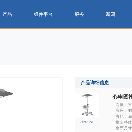
产品
组件平台
服务
新闻
产品详细信息
心电图推
高度：70
底座：Ф
脚轮：3i
details+
推车整体
桌面尺寸