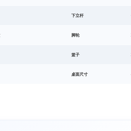
下立杆
质
脚轮
篮子
桌面尺寸