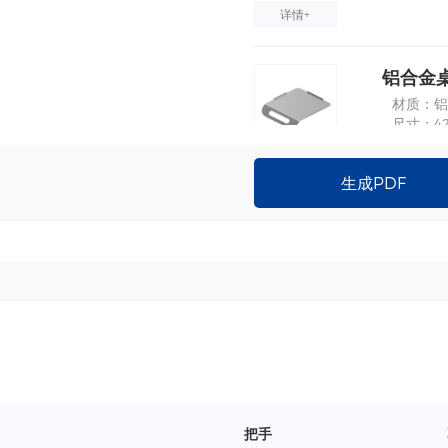
详情+
铝合金桌
材质：铝
尺寸：42
详情+
生成PDF
把手