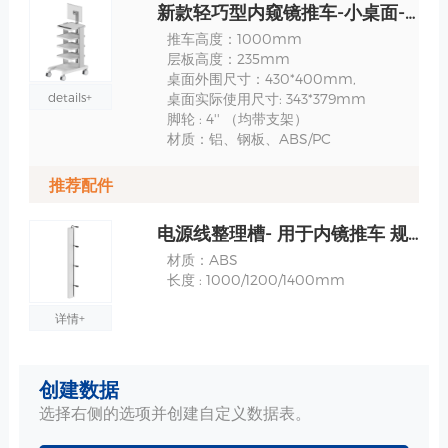
新款轻巧型内窥镜推车-小桌面-1.2米-TR900C-12-XX 规格
推车高度：1000mm
层板高度：235mm
桌面外围尺寸：430*400mm,
details+
桌面实际使用尺寸: 343*379mm
脚轮 : 4'' （均带支架）
材质：铝、钢板、ABS/PC
推荐配件
电源线整理槽- 用于内镜推车 规格
材质：ABS
长度 : 1000/1200/1400mm
详情+
ABS桌面-430*400mm 规格
创建数据
包含定位垫，
选择右侧的选项并创建自定义数据表。
材质：ABS一体成型
外围尺寸：430*400mm,