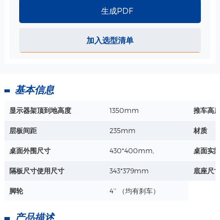
详情+
实际使用尺寸: 343*379mm
生成PDF
软镜支架探头支撑架 规格
加入选型清单
圆孔1-直径：29.6mm
圆孔2-直径：38.6mm
曲杆高度：500mm
详情+
基本信息
显示器架顶到地高度
1350mm
推车高
带锁小抽屉-352*245*200mm 规格
尺寸：352*245*200mm
层板间距
235mm
材质
承重：2公斤
桌面外围尺寸
430*400mm,
桌面实
详情+
隔板尺寸使用尺寸
343*379mm
底座尺
脚轮
4‘’ （均有刹车）
产品描述