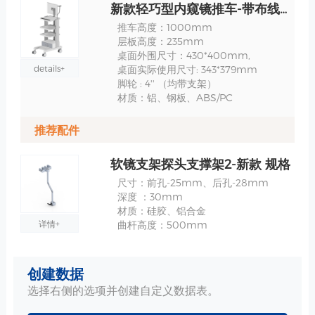
新款轻巧型内窥镜推车-带布线槽-1.2米-TR900C-12-XX 规格
推车高度：1000mm
层板高度：235mm
桌面外围尺寸：430*400mm,
details+
桌面实际使用尺寸: 343*379mm
脚轮 : 4'' （均带支架）
材质：铝、钢板、ABS/PC
推荐配件
软镜支架探头支撑架2-新款 规格
尺寸：前孔-25mm、后孔-28mm
深度 ：30mm
材质：硅胶、铝合金
详情+
曲杆高度：500mm
软镜支架探头支撑架 规格
创建数据
圆孔1-直径：29.6mm
选择右侧的选项并创建自定义数据表。
圆孔2-直径：38.6mm
曲杆高度：500mm