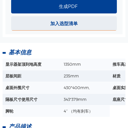
详情+
生成PDF
电源线整理槽- 用于内镜推车 规格
加入选型清单
材质：ABS
长度 : 1000/1200/1400mm
详情+
基本信息
显示器架顶到地高度
1350mm
推车高
ABS桌面-430*400mm 规格
包含定位垫，
层板间距
235mm
材质
材质：ABS一体成型
外围尺寸：430*400mm,
桌面外围尺寸
430*400mm,
桌面实
详情+
实际使用尺寸: 343*379mm
隔板尺寸使用尺寸
343*379mm
底座尺
带锁小抽屉-352*245*200mm 规格
脚轮
4‘’ （均有刹车）
尺寸：352*245*200mm
承重：2公斤
产品描述