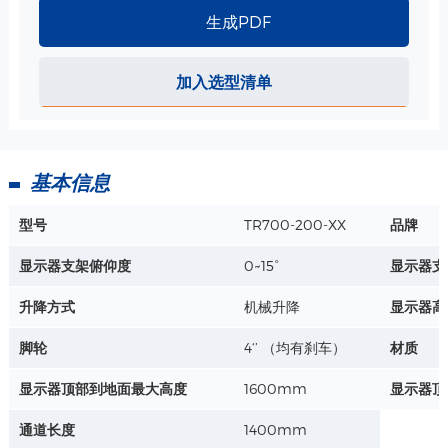
生成PDF
把手 规格
材质 : 钢板、ABS/PC
加入选型清单
详情+
基本信息
型号
TR700-200-XX
品牌
显示器支架俯仰度
0~15°
显示器支
升降方式
机械升降
显示器高
脚轮
4‘’ （均有刹车）
材质
显示器顶部到地面最大高度
1600mm
显示器顶
通道长度
1400mm