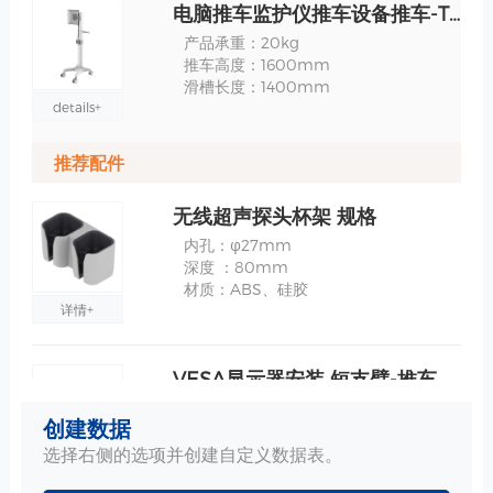
电脑推车监护仪推车设备推车-TR700-200-XX 规格
产品承重：20kg
推车高度：1600mm
滑槽长度：1400mm
details+
推荐配件
无线超声探头杯架 规格
内孔：φ27mm
深度 ：80mm
材质：ABS、硅胶
详情+
VESA显示器安装 短支臂-推车上安装/麻醉机上安装 规格
水平旋转角度：+ - 90°
创建数据
垂直旋转角度：0~ -25° or 0~ -120°
支臂整体承重 ：30kg
选择右侧的选项并创建自定义数据表。
详情+
上机板承重：15kg