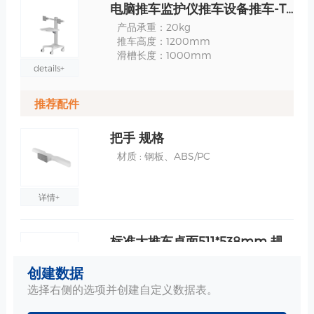
电脑推车监护仪推车设备推车-TR700-200-XX 规格
产品承重：20kg
推车高度：1200mm
滑槽长度：1000mm
details+
推荐配件
把手 规格
材质 : 钢板、ABS/PC
详情+
标准大推车桌面511*538mm 规格
桌面外围尺寸：511*538mm
创建数据
桌面实际使用尺寸：473*323mm
材质 : 钢板、ABS/PC
选择右侧的选项并创建自定义数据表。
详情+