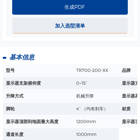
生成PDF
双显示器 安装支架VESA接口 规格
加入选型清单
详情+
基本信息
型号
TR700-200-XX
品牌
显示器支架俯仰度
0~15°
显示器支
升降方式
机械升降
显示器高
脚轮
4‘’ （均有刹车）
材质
显示器顶部到地面最大高度
1200mm
显示器顶
通道长度
1000mm