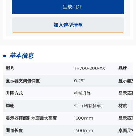
生成PDF
把手 规格
材质 : 钢板、ABS/PC
加入选型清单
详情+
基本信息
型号
TR700-200-XX
品牌
显示器支架俯仰度
0~15°
显示器支
升降方式
机械升降
显示器高
脚轮
4‘’ （均有刹车）
材质
显示器顶部到地面最大高度
1600mm
显示器顶
通道长度
1400mm
桌面尺寸