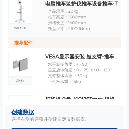
电脑推车监护仪推车设备推车-TR700-200-XX 规格
产品承重：20kg
推车高度：1600mm
滑槽长度：1400mm
details+
托盘尺寸：410*263mm
推荐配件
VESA显示器安装 短支臂-推车上安装/麻醉机上安装 规格
水平旋转角度：+ - 90°
垂直旋转角度：0~ -25° or 0~ -120°
支臂整体承重 ：30kg
详情+
上机板承重：15kg
打印机托盘-410*263mm 规格
尺寸 : 410*263mm
创建数据
栅栏高度 : 15mm
选择右侧的选项并创建自定义数据表。
详情+