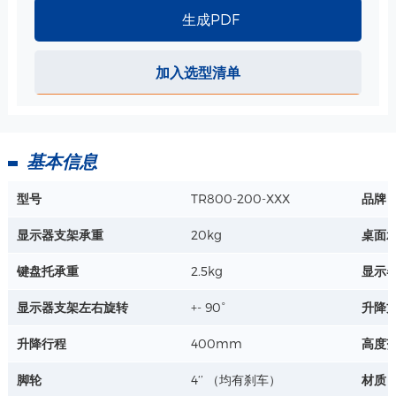
材质 : 钢板、ABS/PC
生成PDF
单层带锁抽屉-470*265*142 mm 规格
加入选型清单
尺寸：470*265*142 mm
最大载重：3.5 kg
重量 : 5 kg
详情+
基本信息
主机/UPS 收纳架 规格
型号
TR800-200-XXX
品牌
宽度 : 75~114mm/175~215mm
材质：铝合金
显示器支架承重
20kg
桌面
详情+
键盘托承重
2.5kg
显示
显示器支架左右旋转
+- 90°
升降
打印机托盘-410*263mm 规格
升降行程
400mm
高度
尺寸 : 410*263mm
栅栏高度 : 15mm
脚轮
4‘’ （均有刹车）
材质