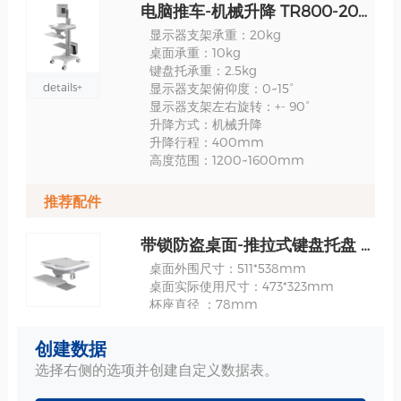
电脑推车-机械升降 TR800-200-XX 规格
显示器支架承重：20kg
桌面承重：10kg
键盘托承重：2.5kg
details+
显示器支架俯仰度：0~15°
显示器支架左右旋转：+- 90°
升降方式：机械升降
升降行程：400mm
高度范围：1200~1600mm
推荐配件
带锁防盗桌面-推拉式键盘托盘 规格
桌面外围尺寸：511*538mm
桌面实际使用尺寸：473*323mm
杯座直径 ：78mm
详情+
杯座深度：75mm
键盘托外围尺寸：449*240mm
创建数据
键盘托实际使用尺寸：442*158mm
选择右侧的选项并创建自定义数据表。
鼠标托外围尺寸：162*183mm
鼠标托实际使用尺寸：153*165mm