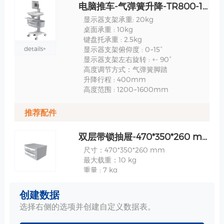
电脑推车-气弹簧升降-TR800-100-XX 规格
显示器支架承重: 20kg
桌面承重 : 10kg
键盘托承重 : 2.5kg
details+
显示器支架俯仰度 : 0~15°
显示器支架左右旋转 : +- 90°
高度调节方式：气弹簧脚踏
升降行程 : 400mm
高度范围 : 1200~1600mm
推荐配件
双层带锁抽屉-470*350*260 mm 规格
尺寸：470*350*260 mm
最大载重：10 kg
重量 : 7 kg
详情+
创建数据
选择右侧的选项并创建自定义数据表。
带锁防盗桌面-推拉式键盘托盘 规格
桌面外围尺寸：511*538mm