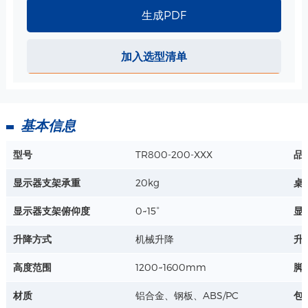
生成PDF
详情+
加入选型清单
打印机托盘-410*263mm 规格
尺寸 : 410*263mm
栅栏高度 : 15mm
基本信息
详情+
型号
TR800-200-XXX
品
带锁防盗大推车桌面 511*538mm 规格
显示器支架承重
20kg
桌
桌面外围尺寸：511*538mm
桌面实际使用尺寸：473*323mm
显示器支架俯仰度
0~15°
显
杯座直径：78mm
详情+
杯座深度：75mm
升降方式
机械升降
升
材质 : 钢板、ABS/PC
高度范围
1200~1600mm
脚
VESA显示器安装 短支臂-推车上安装/麻醉机上安装 规格
材质
铝合金、钢板、ABS/PC
包
水平旋转角度：+ - 90°