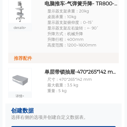
电脑推车-气弹簧升降- TR800-200-1 规格
显示器支架承重：20kg
桌面承重：10kg
显示器支架俯仰度：0~15°
details+
显示器支架左右旋转：+- 90°
升降方式：机械升降
升降行程：400mm
高度范围：1200~1600mm
推荐配件
单层带锁抽屉-470*265*142 mm 规格
尺寸：470*265*142 mm
最大载重：3.5 kg
重量 : 5 kg
详情+
创建数据
主机/UPS 收纳架 规格
选择右侧的选项并创建自定义数据表。
宽度 : 75~114mm/175~215mm
材质：铝合金