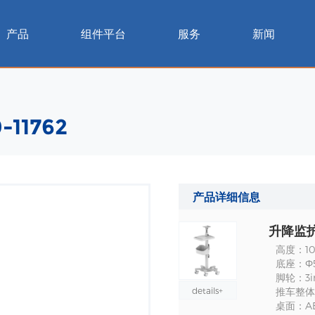
产品
组件平台
服务
新闻
11762
产品详细信息
升降监护仪
高度：10
底座：Ф
脚轮：3i
details+
推车整体
桌面：A