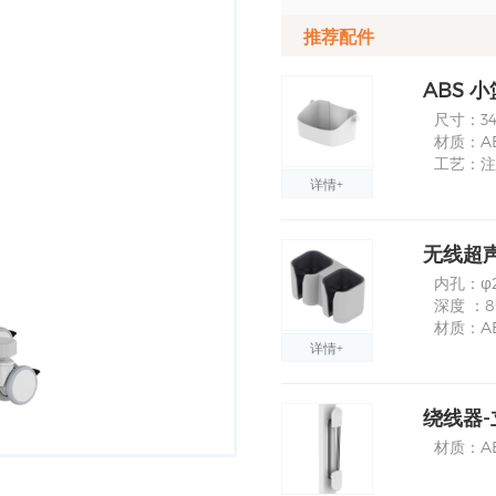
推荐配件
ABS 小
尺寸：340
材质：A
工艺：注
详情+
无线超
内孔：φ
深度 ：
材质：A
详情+
绕线器-
材质：A