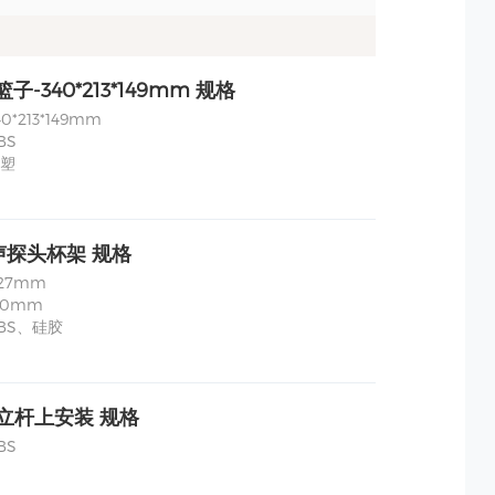
篮子-340*213*149mm 规格
*213*149mm
BS
塑
声探头杯架 规格
27mm
80mm
BS、硅胶
立杆上安装 规格
BS