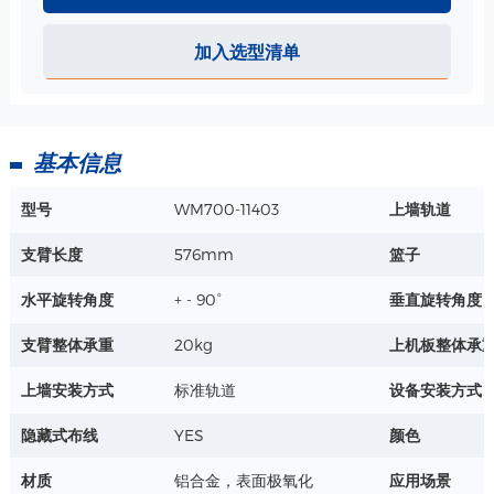
医用铁篮子/ 白色烤漆 325*215*143mm 规格
尺寸：325*215*143mm
加入选型清单
材质：环保铁
工艺：烤漆-医疗白
详情+
基本信息
型号
WM700-11403
上墙轨道
支臂长度
576mm
篮子
水平旋转角度
+ - 90°
垂直旋转角度
支臂整体承重
20kg
上机板整体承
上墙安装方式
标准轨道
设备安装方式
隐藏式布线
YES
颜色
材质
铝合金，表面极氧化
应用场景