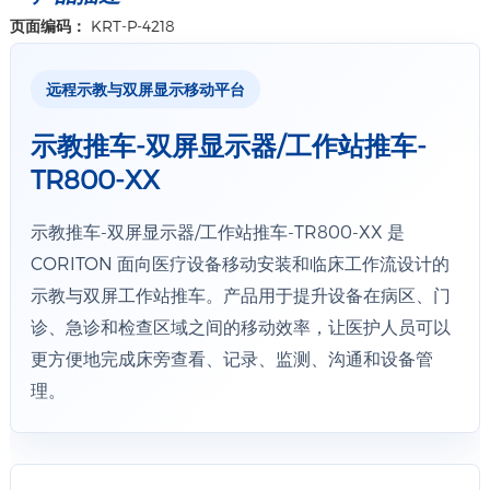
主机/UPS 收纳架 规格
页面编码：
KRT-P-4218
宽度 : 75~114mm/175~215mm
材质：铝合金
远程示教与双屏显示移动平台
详情+
示教推车-双屏显示器/工作站推车-
电源盒 规格
TR800-XX
外壳尺寸：450*265*90mm
打印机托盘尺寸：450*265*15mm
示教推车-双屏显示器/工作站推车-TR800-XX 是
最大载重: 8kg
CORITON 面向医疗设备移动安装和临床工作流设计的
详情+
示教与双屏工作站推车。产品用于提升设备在病区、门
诊、急诊和检查区域之间的移动效率，让医护人员可以
更方便地完成床旁查看、记录、监测、沟通和设备管
理。