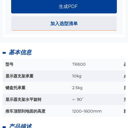
大打印机托盘-498*388mm 规格
生成PDF
尺寸 :
498*388mm
栅栏高度 : 15mm
加入选型清单
详情+
双显示器 安装支架VESA接口 规格
基本信息
型号
TR800
品
详情+
显示器支架承重
10kg
桌
单层带锁抽屉-470*265*142 mm 规格
键盘托承重
2.5kg
显
尺寸：470*265*142 mm
显示器支架水平旋转
+- 90°
升
最大载重：3.5 kg
重量 : 5 kg
推车顶部到地面的高度
1200~1600mm
脚
详情+
产品描述