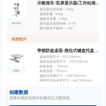
示教推车-双屏显示器/工作站推车-TR800-XX 规格
显示器支架承重：10kg
桌面承重 : 10kg
键盘托承重 : 2.5kg
details+
显示器支架俯仰角 : 0~15°
显示器水平旋转: +- 90°
推荐配件
带锁防盗桌面-推拉式键盘托盘 规格
桌面外围尺寸：511*538mm
桌面实际使用尺寸：473*323mm
杯座直径 ：78mm
详情+
杯座深度：75mm
键盘托外围尺寸：449*240mm
键盘托实际使用尺寸：442*158mm
鼠标托外围尺寸：162*183mm
鼠标托实际使用尺寸：153*165mm
创建数据
材质 : 钢板、ABS/PC
选择右侧的选项并创建自定义数据表。