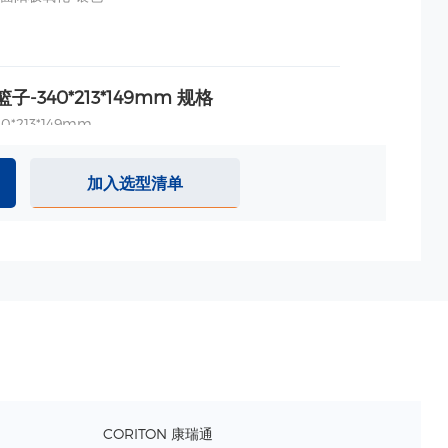
篮子-340*213*149mm 规格
*213*149mm
BS
塑
加入选型清单
-430*400mm 规格
垫，
BS一体成型
430*400mm,
寸: 343*379mm
-352*245*200mm 规格
2*245*200mm
CORITON 康瑞通
公斤