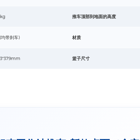
详情+
0kg
推车顶部到地面的高度
探头杯架
‘’(均带刹车)
材质
尺寸：上孔
深度 ：
材质：A
详情+
43*379mm
篮子尺寸