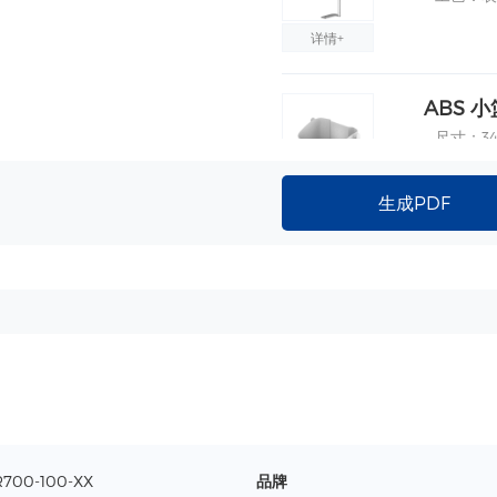
详情+
ABS 小
尺寸：340
材质：A
工艺：注
生成PDF
详情+
ABS桌面
包含定位
材质：A
外围尺寸：
详情+
实际使用尺
带锁小抽屉
尺寸：35
R700-100-XX
品牌
承重：2