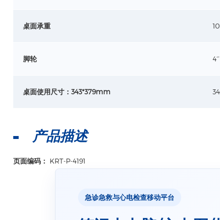
桌面承重
1
脚轮
4
桌面使用尺寸：343*379mm
3
产品描述
页面编码：
KRT-P-4191
急诊急救与心电检查移动平台