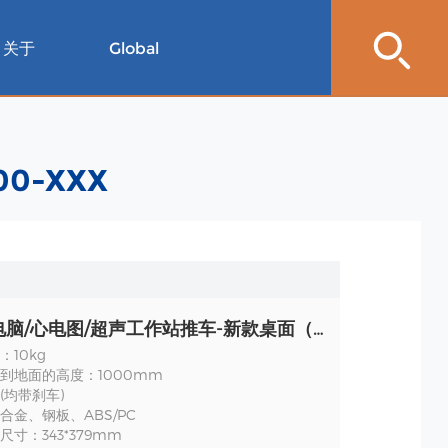
关于
Global
0-XXX
笔记本电脑/心电图/超声工作站推车-新款桌面（含定位垫）TR700-XXX 规格
：10kg
到地面的高度：1000mm
’(均带刹车)
合金、钢板、ABS/PC
寸：343*379mm