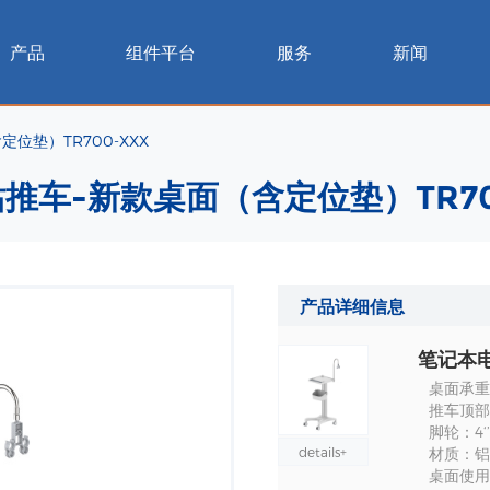
产品
组件平台
服务
新闻
位垫）TR700-XXX
推车-新款桌面（含定位垫）TR70
产品详细信息
桌面承重
推车顶部
脚轮：4‘
details+
材质：铝
桌面使用尺