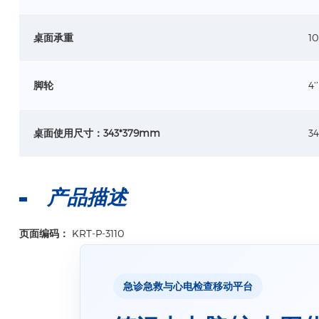
桌面承重
1
脚轮
4
桌面使用尺寸：343*379mm
3
产品描述
页面编码：
KRT-P-3110
急诊急救与心电检查移动平台