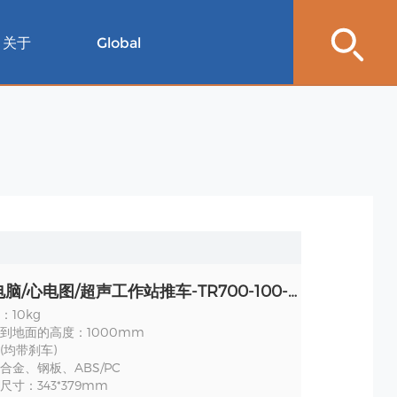
关于
Global
笔记本电脑/心电图/超声工作站推车-TR700-100-XX 规格
：10kg
到地面的高度：1000mm
’(均带刹车)
合金、钢板、ABS/PC
寸：343*379mm