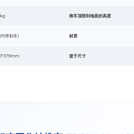
0kg
推车顶部到地面的高度
‘’(均带刹车)
材质
43*379mm
篮子尺寸