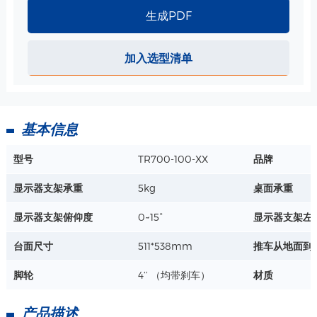
生成PDF
探头支架 规格
加入选型清单
尺寸：前孔-25mm、后孔-28
深度 ：30mm
材质：硅胶、铝合金
详情+
基本信息
VESA显示器安装 短支臂-推车上安装/麻醉机上安装 规格
型号
TR700-100-XX
品牌
水平旋转角度：+ - 90°
垂直旋转角度：0~ -25° or 0~ -120°
显示器支架承重
5kg
桌面承重
支臂整体承重 ：30kg
详情+
上机板承重：15kg
显示器支架俯仰度
0~15°
显示器支架左
台面尺寸
511*538mm
推车从地面到
脚轮
4‘’ （均带刹车）
材质
产品描述