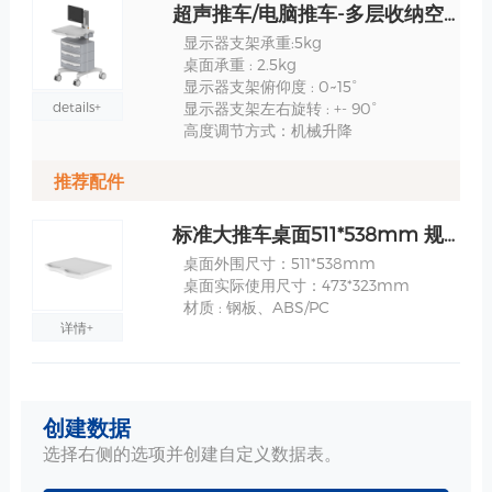
超声推车/电脑推车-多层收纳空间-TR700-100-XX 规格
显示器支架承重:5kg
桌面承重 : 2.5kg
显示器支架俯仰度 : 0~15°
details+
显示器支架左右旋转 : +- 90°
高度调节方式：机械升降
推荐配件
标准大推车桌面511*538mm 规格
桌面外围尺寸：511*538mm
桌面实际使用尺寸：473*323mm
材质 : 钢板、ABS/PC
详情+
单层大抽屉-510*450*150mm 用于内窥镜推车 规格
创建数据
尺寸：510*450*150mm
最大载重：3.5kg
选择右侧的选项并创建自定义数据表。
重量: 6kg
详情+