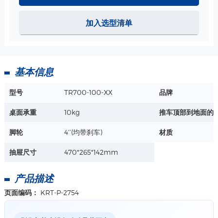
单层带锁抽屉-470*265*142 mm 规格
加入选型清单
尺寸：470*265*142 mm
最大载重：3.5 kg
重量 : 5 kg
详情+
基本信息
铝合金桌面-420*400mm 规格
型号
TR700-100-XX
品牌
材质：铝合金
尺寸：420*400mm
桌面承重
10kg
推车顶部到地面的
详情+
脚轮
4‘’(均带刹车)
材质
抽屉尺寸
470*265*142mm
产品描述
页面编码：
KRT-P-2754