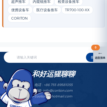
超声推车
内窥镜推车
检查设备推车
便携设备车
医疗设备推车
TR700-100-XX
CORITON
0
←
搜索
选型清单
和好运猩聊聊
电话 : +86 755 89581055
邮箱: info@coriton.com
cootom@hotmail.com