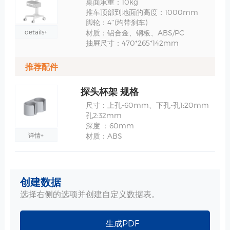
桌面承重：10kg
推车顶部到地面的高度：1000mm
脚轮：4‘’(均带刹车)
details+
材质：铝合金、钢板、ABS/PC
抽屉尺寸：470*265*142mm
推荐配件
探头杯架 规格
尺寸：上孔-60mm、下孔-孔1:20mm
孔2:32mm
深度 ：60mm
详情+
材质：ABS
无线超声探头杯架 规格
创建数据
内孔：φ27mm
深度 ：80mm
选择右侧的选项并创建自定义数据表。
材质：ABS、硅胶
详情+
生成PDF