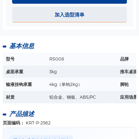
输液架升降杆-A021-07918 规格
材质：不锈钢+ABS
加入选型清单
长度：L=1385mm
直径：φ25mm
详情+
基本信息
电源适配器-排插收纳 规格
型号
RS008
品牌
桌面承重
3kg
推车桌面
详情+
输液挂钩承重
4kg（单钩2kg）
脚轮
充电器整理盒-带绕线-立杆上安装 规格
材质
铝合金、钢板、ABS/PC
应用场景
材质：ABS
用于固定电源/充电器，可整理电源线，
产品描述
避免杂乱。
详情+
内部可置放有效空间：175*80mm
页面编码：
KRT-P-2982