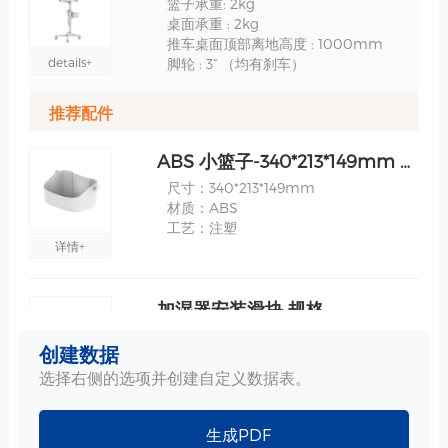
篮子承重: 2kg
桌面承重 : 2kg
推车桌面顶部离地高度 : 1000mm
details+
脚轮 : 3” （均有刹车）
推荐配件
ABS 小篮子-340*213*149mm 规格
尺寸：340*213*149mm
材质：ABS
工艺：注塑
详情+
加湿器安装滑块 规格
材质：铝合金
创建数据
选择右侧的选项并创建自定义数据表。
详情+
生成PDF