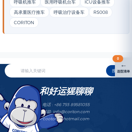
呼吸机推车
医用呼吸机台车
ICU设备推车
高承重医疗推车
呼吸治疗设备车
RS008
CORITON
0
←
搜索
选型清单
和好运猩聊聊
电话 : +86 755 89581055
邮箱: info@coriton.com
cootom@hotmail.com