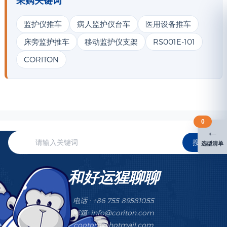
监护仪推车
病人监护仪台车
医用设备推车
床旁监护推车
移动监护仪支架
RS001E-101
CORITON
0
←
搜索
选型清单
和好运猩聊聊
电话 : +86 755 89581055
邮箱: info@coriton.com
cootom@hotmail.com