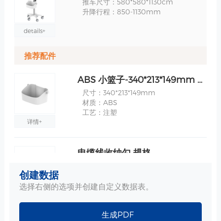
推车尺寸：580*580*1130cm
升降行程：850-1130mm
details+
推荐配件
ABS 小篮子-340*213*149mm 规格
尺寸：340*213*149mm
材质：ABS
工艺：注塑
详情+
电缆线收纳勾 规格
用于收纳电缆线，配合支架、推车使用
创建数据
选择右侧的选项并创建自定义数据表。
详情+
生成PDF