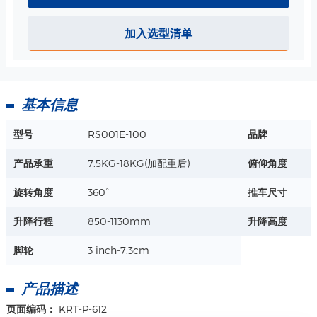
把手-25mm 规格
加入选型清单
详情+
基本信息
型号
RS001E-100
品牌
产品承重
7.5KG-18KG(加配重后)
俯仰角度
旋转角度
360°
推车尺寸
升降行程
850-1130mm
升降高度
脚轮
3 inch-7.3cm
产品描述
页面编码：
KRT-P-612