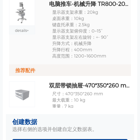
电脑推车-机械升降 TR800-200-1 规格
显示器支架承重：20kg
桌面承重：10kg
键盘托承重：2.5kg
details+
显示器支架俯仰度：0~15°
显示器支架左右旋转：+- 90°
升降方式：机械升降
升降行程：400mm
高度范围：1200~1600mm
推荐配件
双层带锁抽屉-470*350*260 mm 规格
尺寸：470*350*260 mm
最大载重：10 kg
重量 : 7 kg
详情+
创建数据
选择右侧的选项并创建自定义数据表。
带锁防盗桌面-推拉式键盘托盘 规格
桌面外围尺寸：511*538mm