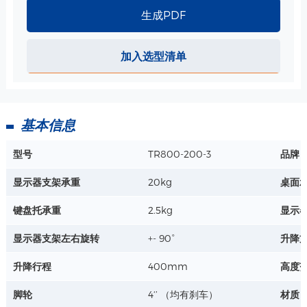
桌面实际使用尺寸：473*323mm
生成PDF
杯座直径 ：78mm
详情+
杯座深度：75mm
键盘托外围尺寸：449*240mm
加入选型清单
键盘托实际使用尺寸：442*158mm
鼠标托外围尺寸：162*183mm
鼠标托实际使用尺寸：153*165mm
材质 : 钢板、ABS/PC
基本信息
标准桌面-隐藏式键盘抽屉-511*538mm 规格
型号
TR800-200-3
品牌
桌面外网尺寸511*538mm
实际使用尺寸：473*323mm
显示器支架承重
20kg
桌面
键盘托使用尺寸：413*158mm
详情+
鼠标托盘尺寸：138*170mm
键盘托承重
2.5kg
显示
材质 : 钢板、ABS/PC
显示器支架左右旋转
+- 90°
升降
升降行程
400mm
高度
脚轮
4‘’ （均有刹车）
材质