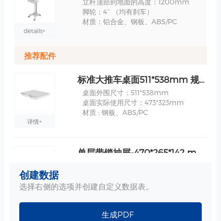
立杆顶部到地面的高度：1200mm
脚轮：4‘’ （均有刹车）
材质：铝合金、钢板、ABS/PC
details+
推荐配件
标准大推车桌面511*538mm 规格
桌面外围尺寸：511*538mm
桌面实际使用尺寸：473*323mm
材质 : 钢板、ABS/PC
详情+
单层带锁抽屉-470*265*142 mm 规格
尺寸：470*265*142 mm
创建数据
最大载重：3.5 kg
重量 : 5 kg
选择右侧的选项并创建自定义数据表。
详情+
生成PDF