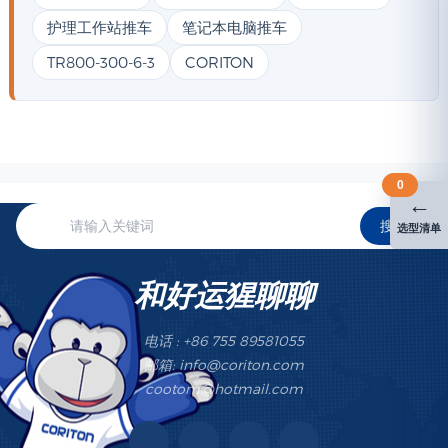
护理工作站推车
笔记本电脑推车
TR800-300-6-3
CORITON
0
←
搜索
选型清单
和好运猩聊聊
电话 : +86 755 89581055
邮箱: info@coriton.com
cootom@hotmail.com