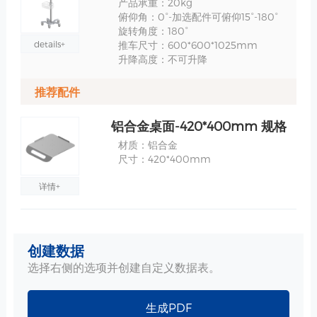
产品承重：20kg
俯仰角：0°-加选配件可俯仰15°-180°
旋转角度：180°
details+
推车尺寸：600*600*1025mm
升降高度：不可升降
推荐配件
铝合金桌面-420*400mm 规格
材质：铝合金
尺寸：420*400mm
详情+
心电图电缆臂 规格
创建数据
材质：铝合金
工艺：表面阳极氧化-银色
选择右侧的选项并创建自定义数据表。
详情+
生成PDF