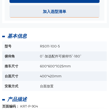
心电图电缆臂-软勾 规格
加入选型清单
材质：铝合金、ABS/PC
工艺：表面阳极氧化-银色
详情+
基本信息
心电图电缆臂-吸附收纳盒 规格
型号
RS011-100-5
材质：铝合金、ABS/PC
工艺：表面阳极氧化-银色
俯仰角
0°-加选配件可俯仰15°-180°
详情+
推车尺寸
600*600*1025mm
台面尺寸
400*420mm
ABS桌面-430*400mm 规格
包含定位垫，
安装方式
台面放置
材质：ABS一体成型
外围尺寸：430*400mm,
产品描述
详情+
实际使用尺寸: 343*379mm
页面编码：
KRT-P-904