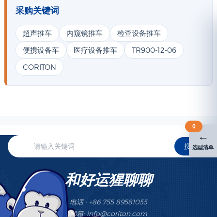
采购关键词
超声推车
内窥镜推车
检查设备推车
便携设备车
医疗设备推车
TR900-12-06
CORITON
0
←
搜索
选型清单
和好运猩聊聊
电话 : +86 755 89581055
邮箱: info@coriton.com