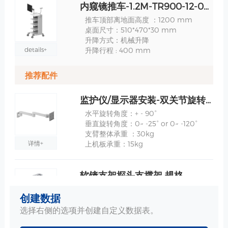
内窥镜推车-1.2M-TR900-12-06 规格
推车顶部离地面高度 ：1200 mm
桌面尺寸：510*470*30 mm
升降方式：机械升降
details+
升降行程 : 400 mm
推荐配件
监护仪/显示器安装-双关节旋转支臂-WM500-08511 规格
水平旋转角度：+ - 90°
垂直旋转角度：0~ -25° or 0~ -120°
支臂整体承重 ：30kg
详情+
上机板承重：15kg
软镜支架探头支撑架 规格
圆孔1-直径：29.6mm
创建数据
圆孔2-直径：38.6mm
曲杆高度：500mm
选择右侧的选项并创建自定义数据表。
详情+