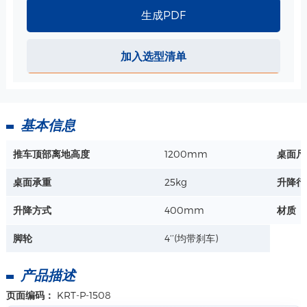
生成PDF
VESA显示器安装 短支臂-推车上安装/麻醉机上安装 规格
水平旋转角度：+ - 90°
加入选型清单
垂直旋转角度：0~ -25° or 0~ -120°
支臂整体承重 ：30kg
详情+
上机板承重：15kg
基本信息
推车顶部离地高度
1200mm
桌面尺
桌面承重
25kg
升降行
升降方式
400mm
材质
脚轮
4‘’(均带刹车)
产品描述
页面编码：
KRT-P-1508