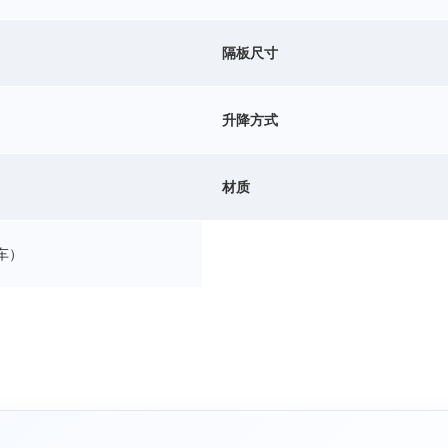
m
隔板尺寸
升降方式
材质
刹车）