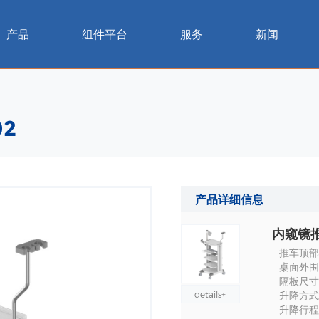
产品
组件平台
服务
新闻
02
产品详细信息
内窥镜推车
推车顶部
桌面外围尺
隔板尺寸：
details+
升降方式
升降行程 