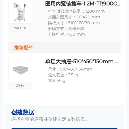
医用内窥镜推车-1.2M-TR900C-12-01 规格
推车顶部离地高度 ：1200 mm
桌面外围尺寸：511*470 mm
隔板尺寸：510*470*30 mm
details+
升降方式：机械升降
升降行程 : 400 mm
推荐配件
单层大抽屉-510*450*150mm 用于内窥镜推车 规格
尺寸：510*450*150mm
最大载重：3.5kg
重量: 6kg
详情+
监护仪/显示器安装-双关节旋转支臂-WM500-08511 规格
创建数据
水平旋转角度：+ - 90°
垂直旋转角度：0~ -25° or 0~ -120°
选择右侧的选项并创建自定义数据表。
支臂整体承重 ：30kg
详情+
上机板承重：15kg