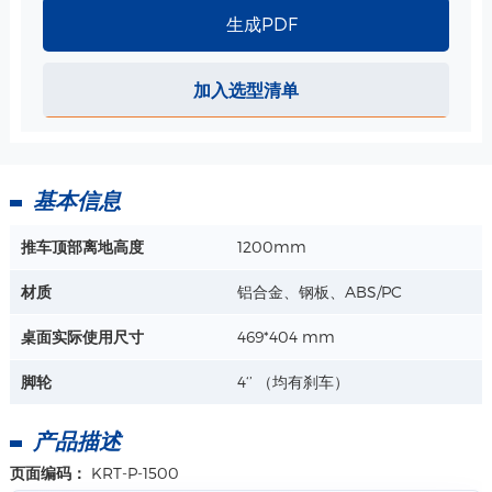
生成PDF
软镜支架探头支撑架 规格
加入选型清单
圆孔1-直径：29.6mm
圆孔2-直径：38.6mm
曲杆高度：500mm
详情+
基本信息
监护仪/显示器安装-旋转支臂-WM500-08493 规格
推车顶部离地高度
1200mm
水平旋转角度：+ - 90°
垂直旋转角度：0~ -25° or 0~ -120°
材质
铝合金、钢板、ABS/PC
支臂整体承重 ：30kg
详情+
上机板承重：15kg
桌面实际使用尺寸
469*404 mm
脚轮
4‘’ （均有刹车）
产品描述
页面编码：
KRT-P-1500