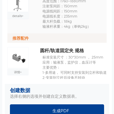
高度范围：1760~1880mm
注射泵间距：150mm
电源线间距：150mm
details+
电源线长度：235mm
最大杆负载：18kg
输液杆承重：4kg（单钩2kg）
推荐配件
圆杆/轨道固定夹 规格
标准安装尺寸 ：30*30mm ， 25mm
应用：输液泵，监护仪，血压计等
主要优势：
详情+
1-多用途， 可同时支持安装到立杆和轨道
2-安装到立杆后设备不转动
创建数据
把手 规格
选择右侧的选项并创建自定义数据表。
材质 : 钢板、ABS/PC
生成PDF