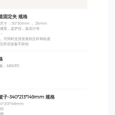
道固定夹 规格
寸 ：30*30mm ， 25mm
液泵，监护仪，血压计等
：
途， 可同时支持安装到立杆和轨道
到立杆后设备不转动
格
钢板、ABS/PC
篮子-340*213*149mm 规格
*213*149mm
BS
塑