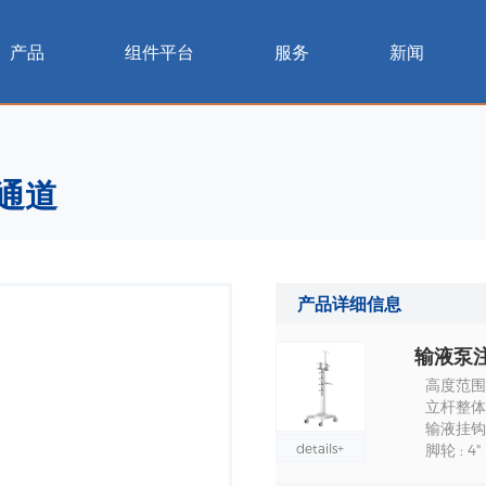
产品
组件平台
服务
新闻
 通道
产品详细信息
输液泵注
高度范围 
立杆整体承
输液挂钩承
details+
脚轮 : 4"