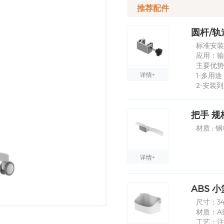
推荐配件
圆杆/轨
标准安装尺
应用：输
主要优势
详情+
1-多用
2-安装
把手 规
材质 : 
详情+
ABS 小
尺寸：340
材质：A
工艺：注