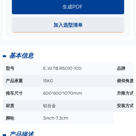
生成PDF
电缆线收纳金属勾 规格
用于收纳电缆线，配合支架、推车使用
加入选型清单
详情+
基本信息
ABS 小篮子-340*213*149mm 规格
尺寸：340*213*149mm
型号
E..W.TB.RS010-100
品牌
材质：ABS
工艺：注塑
产品承重
15KG
俯仰角度
详情+
推车尺寸
600*600*1070mm
升降方式
塑料卡扣-φ 25mm/φ 32mm/φ 50mm 规格
材质
铝合金
安装方式
材质 : ABS
φ 25mm/φ 32mm/φ 50mm
脚轮
3inch-7.3cm
详情+
产品描述