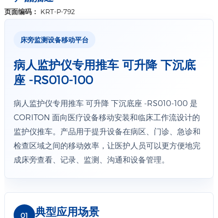
页面编码：
KRT-P-792
把手-25mm 规格
床旁监测设备移动平台
病人监护仪专用推车 可升降 下沉底
详情+
座 -RS010-100
医用铁篮子/白色 烤漆 285*158*148mm 规格
病人监护仪专用推车 可升降 下沉底座 -RS010-100 是
CORITON 面向医疗设备移动安装和临床工作流设计的
监护仪推车。产品用于提升设备在病区、门诊、急诊和
详情+
检查区域之间的移动效率，让医护人员可以更方便地完
成床旁查看、记录、监测、沟通和设备管理。
典型应用场景
01