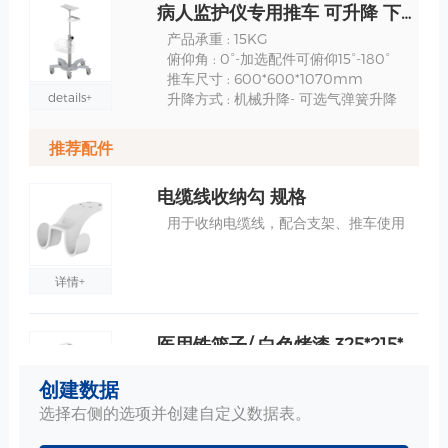
病人监护仪专用推车 可升降 下沉底座 -RS010-100 规格
产品承重 : 15KG
俯仰角 : 0°-加选配件可俯仰15°-180°
推车尺寸 : 600*600*1070mm
details+
升降方式 : 机械升降- 可选气弹簧升降
推荐配件
电缆线收纳勾 规格
用于收纳电缆线，配合支架、推车使用
详情+
医用铁篮子/ 白色烤漆 325*215*143mm 规格
尺寸：325*215*143mm
创建数据
材质：环保铁
工艺：烤漆-医疗白
选择右侧的选项并创建自定义数据表。
详情+