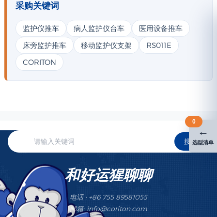
采购关键词
监护仪推车
病人监护仪台车
医用设备推车
床旁监护推车
移动监护仪支架
RS011E
CORITON
0
←
搜索
选型清单
和好运猩聊聊
电话 : +86 755 89581055
邮箱: info@coriton.com