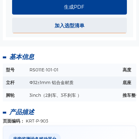
生成PDF
电缆线收纳勾 规格
加入选型清单
用于收纳电缆线，配合支架、推车使用
详情+
基本信息
型号
RS011E-101-01
高度
立杆
Ф32±1mm 铝合金材质
底座
脚轮
3inch（2刹车、3不刹车 ）
推车整
产品描述
页面编码：
KRT-P-903
床旁监测设备移动平台