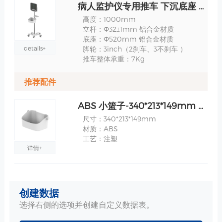
病人监护仪专用推车 下沉底座 白色 RS011E 规格
高度：1000mm
立杆：Ф32±1mm 铝合金材质
底座：Ф520mm 铝合金材质
details+
脚轮：3inch（2刹车、3不刹车 ）
推车整体承重：7Kg
推荐配件
ABS 小篮子-340*213*149mm 规格
尺寸：340*213*149mm
材质：ABS
工艺：注塑
详情+
把手-25mm 规格
创建数据
选择右侧的选项并创建自定义数据表。
详情+