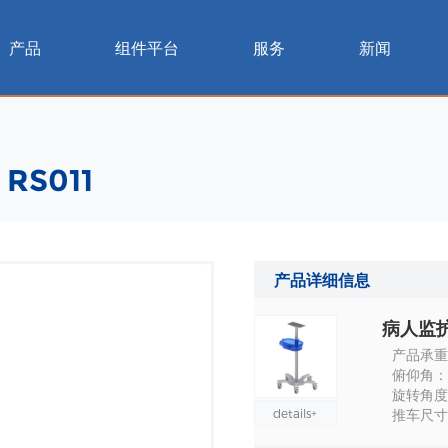
产品
组件平台
服务
新闻
S011
产品详细信息
病人监护
产品承重
俯仰角：0
旋转角度：
details+
推车尺寸: