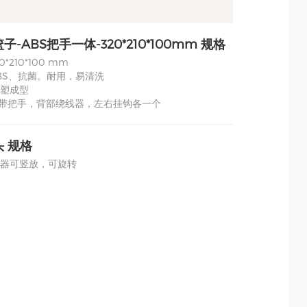
-ABS把手一体-320*210*100mm 规格
20*210*100 mm
 ABS、抗菌。耐用，易清洗
塑成型
 自带把手，背部绕线器，左右挂钩各一个
 规格
器可竖放，可旋转