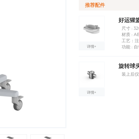
推荐配件
好运猩篮子
尺寸 : 3
材质 :
工艺：注
详情+
功能 :
旋转球头
装上后仪
详情+