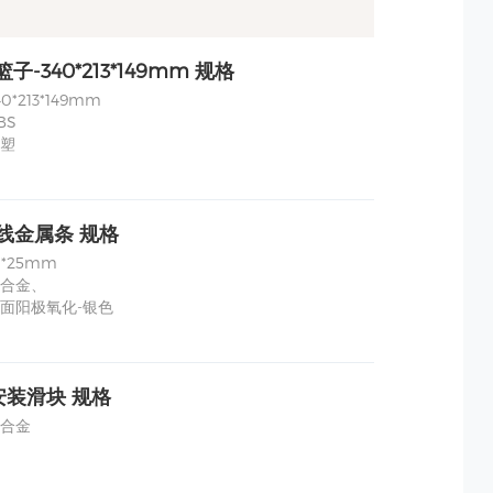
篮子-340*213*149mm 规格
*213*149mm
BS
塑
线金属条 规格
*25mm
合金、
面阳极氧化-银色
安装滑块 规格
合金