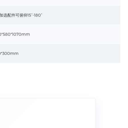
-加选配件可俯仰15°-180°
0*580*1070mm
0*300mm