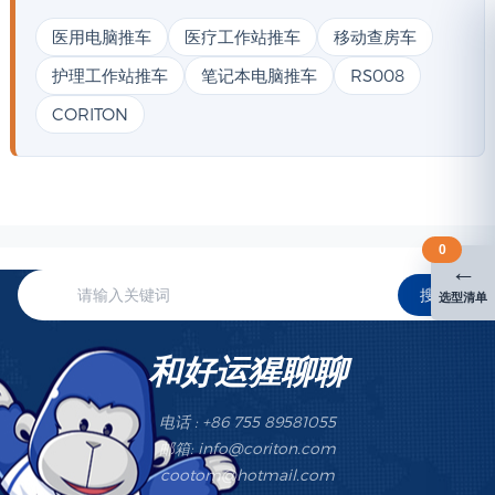
医用电脑推车
医疗工作站推车
移动查房车
护理工作站推车
笔记本电脑推车
RS008
CORITON
0
←
搜索
选型清单
和好运猩聊聊
电话 : +86 755 89581055
邮箱: info@coriton.com
cootom@hotmail.com