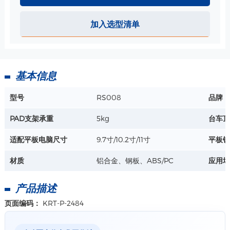
ABS 小篮子-340*213*149mm 规格
尺寸：340*213*149mm
加入选型清单
材质：ABS
工艺：注塑
详情+
基本信息
型号
RS008
品牌
PAD支架承重
5kg
台车顶
适配平板电脑尺寸
9.7寸/10.2寸/11寸
平板锁
材质
铝合金、钢板、ABS/PC
应用场
产品描述
页面编码：
KRT-P-2484