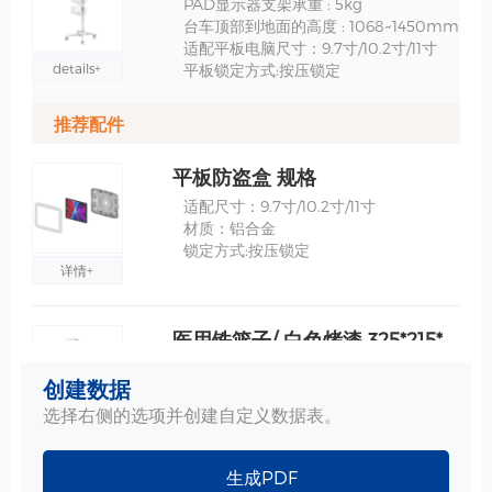
PAD显示器支架承重 : 5kg
台车顶部到地面的高度 : 1068~1450mm
适配平板电脑尺寸：9.7寸/10.2寸/11寸
details+
平板锁定方式:按压锁定
推荐配件
平板防盗盒 规格
适配尺寸：9.7寸/10.2寸/11寸
材质：铝合金
锁定方式:按压锁定
详情+
医用铁篮子/ 白色烤漆 325*215*143mm 规格
尺寸：325*215*143mm
创建数据
材质：环保铁
工艺：烤漆-医疗白
选择右侧的选项并创建自定义数据表。
详情+
生成PDF