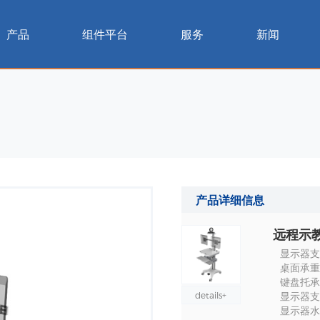
产品
组件平台
服务
新闻
产品详细信息
远程示
显示器支
桌面承重 :
键盘托承重 
details+
显示器支架
显示器水平