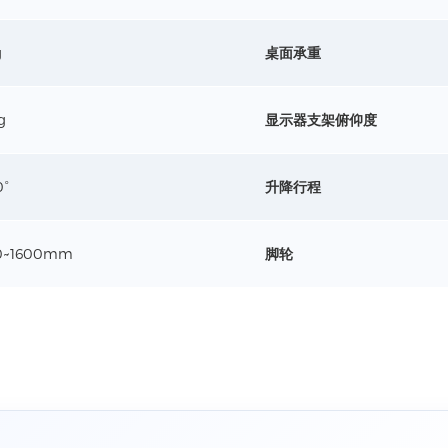
g
桌面承重
g
显示器支架俯仰度
0°
升降行程
0~1600mm
脚轮