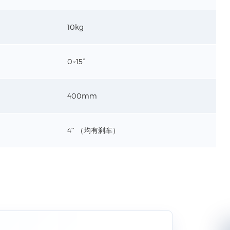
10kg
0~15°
400mm
4‘’ （均有刹车）