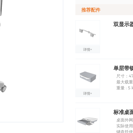
推荐配件
双显示器
详情+
单层带锁抽
尺寸：470
最大载重：
重量 : 5 
详情+
标准桌面
桌面外网尺
实际使用尺
键盘托使用