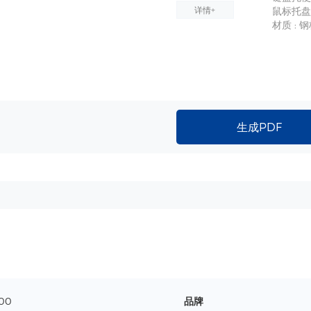
详情+
鼠标托盘尺
材质 : 
生成PDF
00
品牌