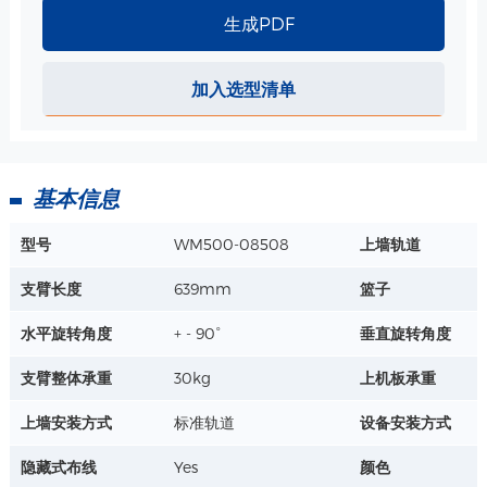
生成PDF
ABS 小篮子-340*213*149mm 规格
加入选型清单
尺寸：340*213*149mm
材质：ABS
工艺：注塑
详情+
基本信息
医用铁篮子/ 白色烤漆 325*215*143mm 规格
型号
WM500-08508
上墙轨道
尺寸：325*215*143mm
材质：环保铁
支臂长度
639mm
篮子
工艺：烤漆-医疗白
详情+
水平旋转角度
+ - 90°
垂直旋转角度
支臂整体承重
30kg
上机板承重
上墙安装方式
标准轨道
设备安装方式
隐藏式布线
Yes
颜色