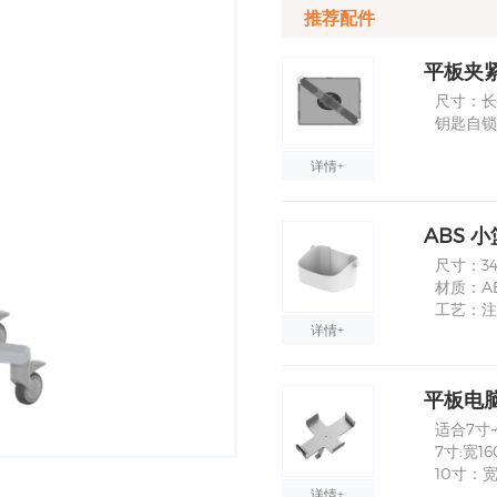
推荐配件
平板夹
尺寸：长2
钥匙自锁
详情+
ABS 小
尺寸：340
材质：A
工艺：注
详情+
平板电脑
适合7寸~
7寸:宽16
10寸：宽
详情+