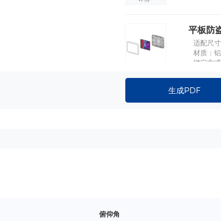
平板防盗
适配尺寸：9
材质：铝
锁定方式
详情+
生成PDF
把手-2
详情+
塑料卡扣-
材质 : A
φ 25m
俯仰角
详情+