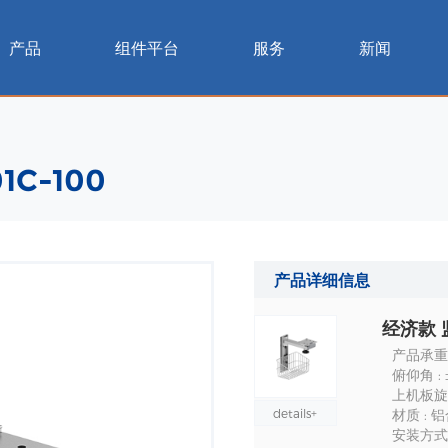
产品
组件平台
服务
新闻
C-100
产品详细信息
经济款 
产品承重：
俯仰角 : ±
上机板旋转
details+
材质 : 
安装方式