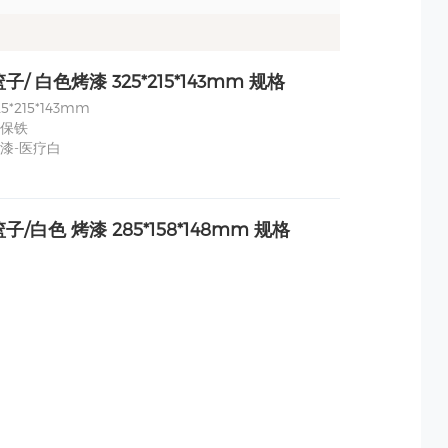
/ 白色烤漆 325*215*143mm 规格
*215*143mm
保铁
漆-医疗白
/白色 烤漆 285*158*148mm 规格